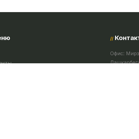
еню
Контак
//
Офис: Мирз
Лашкарбеги
акты
мпании
namuna
иденциальность
+(998 