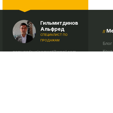
Гильмитдинов
Альфред
М
//
СПЕЦИАЛИСТ ПО
ПРОДАЖАМ
Блог
Конт
namunadevelopment@gmail.com
+(998 78) 777 0077
О ко
Конф
ПОЛУЧИТЬ
ПЕРСОНАЛЬНОЕ
ПРЕДЛОЖЕНИЕ