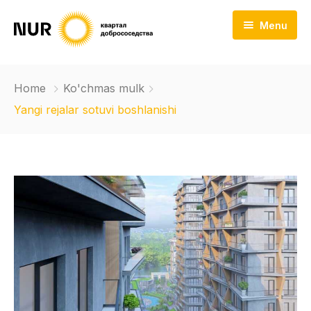
Menu
Bosh sahifa
Home
Ko'chmas mulk
ЖК NUR
Yangi rejalar sotuvi boshlanishi
Yangiliklar
Kontaktlar
Oʻzbek
Русский
English