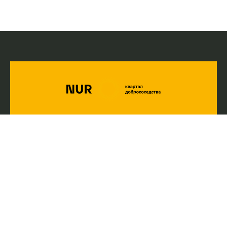
Гильмитдинов
Альфред
СПЕЦИАЛИСТ ПО ПРОДАЖАМ
namunadevelopment@gmail.com
+(998 78) 777 0077