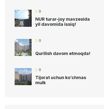
0
NUR turar-joy mavzesida
yil davomida issiq!
0
Qurilish davom etmoqda!
0
Tijorat uchun ko’chmas
mulk